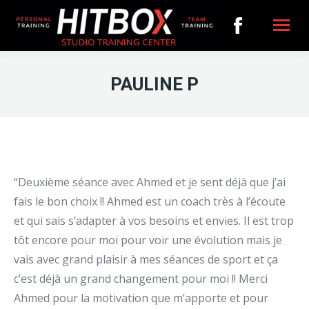
Facebook
page
PAULINE P
opens
in
new
“Deuxième séance avec Ahmed et je sent déjà que j’ai
window
fais le bon choix !! Ahmed est un coach très à l’écoute
et qui sais s’adapter à vos besoins et envies. Il est trop
tôt encore pour moi pour voir une évolution mais je
vais avec grand plaisir à mes séances de sport et ça
c’est déjà un grand changement pour moi !! Merci
Ahmed pour la motivation que m’apporte et pour